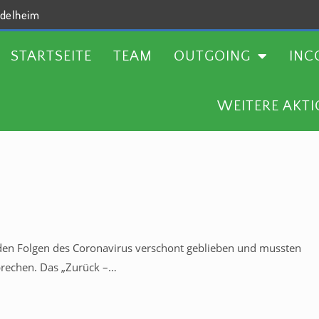
delheim
TEAM
OUTGOING
INCOMING
AKTUELLES
STARTSEITE
TEAM
OUTGOING
INC
WEITERE AKT
n den Folgen des Coronavirus verschont geblieben und mussten
bbrechen. Das „Zurück –…