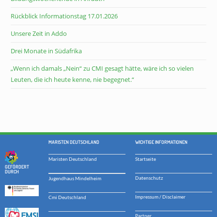
Rückblick Informationstag 17.01.2026
Unsere Zeit in Addo
Drei Monate in Südafrika
„Wenn ich damals „Nein“ zu CMI gesagt hätte, wäre ich so vielen
Leuten, die ich heute kenne, nie begegnet.“
MARISTEN DEUTSCHLAND
WICHTIGE INFORMATIONEN
Maristen Deutschland
Startseite
GEFÖRDERT
DURCH
Datenschutz
Jugendhaus Mindelheim
Impressum / Disclaimer
Cmi Deutschland
Partner