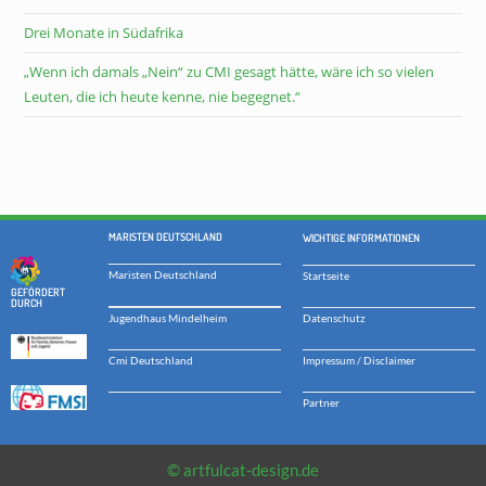
Drei Monate in Südafrika
„Wenn ich damals „Nein“ zu CMI gesagt hätte, wäre ich so vielen
Leuten, die ich heute kenne, nie begegnet.“
MARISTEN DEUTSCHLAND
WICHTIGE INFORMATIONEN
Maristen Deutschland
Startseite
GEFÖRDERT
DURCH
Datenschutz
Jugendhaus Mindelheim
Impressum / Disclaimer
Cmi Deutschland
Partner
© artfulcat-design.de