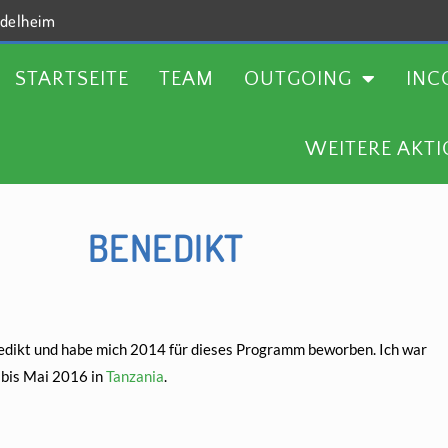
delheim
TEAM
OUTGOING
INCOMING
AKTUELLES
STARTSEITE
TEAM
OUTGOING
INC
WEITERE AKT
BENEDIKT
enedikt und habe mich 2014 für dieses Programm beworben. Ich war
bis Mai 2016 in
Tanzania
.