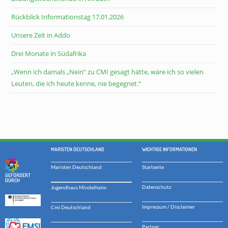
Rückblick Informationstag 17.01.2026
Unsere Zeit in Addo
Drei Monate in Südafrika
„Wenn ich damals „Nein“ zu CMI gesagt hätte, wäre ich so vielen
Leuten, die ich heute kenne, nie begegnet.“
MARISTEN DEUTSCHLAND
WICHTIGE INFORMATIONEN
Maristen Deutschland
Startseite
GEFÖRDERT
DURCH
Datenschutz
Jugendhaus Mindelheim
Impressum / Disclaimer
Cmi Deutschland
Partner