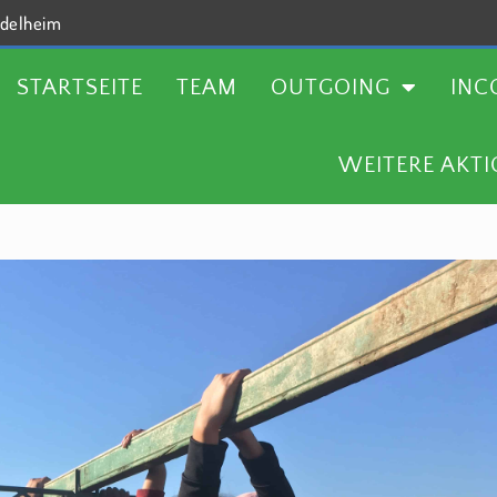
delheim
TEAM
OUTGOING
INCOMING
AKTUELLES
STARTSEITE
TEAM
OUTGOING
INC
WEITERE AKT