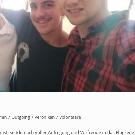
vien
/
Outgoing
/
Veronikan
/
Volontaere
 ist, seitdem ich voller Aufregung und Vorfreude in das Flugzeug