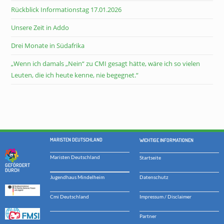
Rückblick Informationstag 17.01.2026
Unsere Zeit in Addo
Drei Monate in Südafrika
„Wenn ich damals „Nein“ zu CMI gesagt hätte, wäre ich so vielen
Leuten, die ich heute kenne, nie begegnet.“
MARISTEN DEUTSCHLAND
WICHTIGE INFORMATIONEN
Maristen Deutschland
Startseite
GEFÖRDERT
DURCH
Datenschutz
Jugendhaus Mindelheim
Impressum / Disclaimer
Cmi Deutschland
Partner