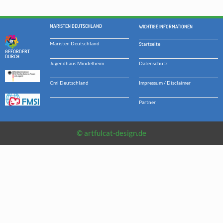
MARISTEN DEUTSCHLAND
WICHTIGE INFORMATIONEN
Maristen Deutschland
Startseite
GEFÖRDERT
DURCH
Datenschutz
Jugendhaus Mindelheim
Impressum / Disclaimer
Cmi Deutschland
Partner
© artfulcat-design.de