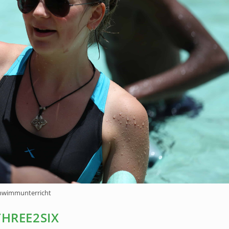
hwimmunterricht
HREE2SIX