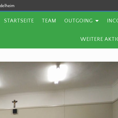
delheim
TEAM
OUTGOING
INCOMING
AKTUELLES
STARTSEITE
TEAM
OUTGOING
INC
WEITERE AKT