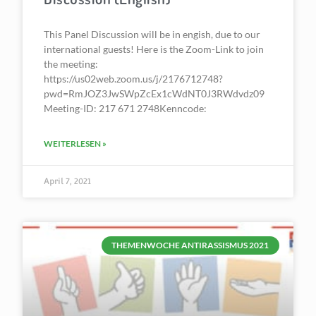
This Panel Discussion will be in engish, due to our
international guests! Here is the Zoom-Link to join
the meeting:
https://us02web.zoom.us/j/2176712748?
pwd=RmJOZ3JwSWpZcEx1cWdNT0J3RWdvdz09
Meeting-ID: 217 671 2748Kenncode:
WEITERLESEN »
April 7, 2021
THEMENWOCHE ANTIRASSISMUS 2021