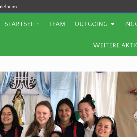
delheim
TEAM
OUTGOING
INCOMING
AKTUELLES
STARTSEITE
TEAM
OUTGOING
INC
WEITERE AKT