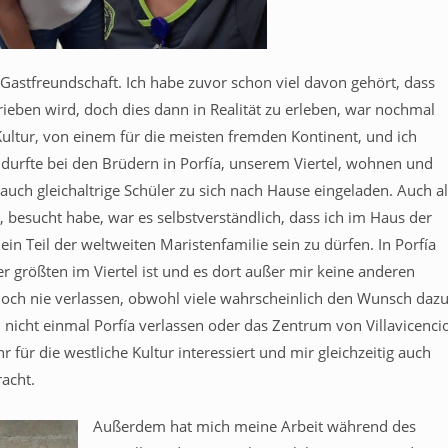
 Gastfreundschaft. Ich habe zuvor schon viel davon gehört, dass
ieben wird, doch dies dann in Realität zu erleben, war nochmal
ltur, von einem für die meisten fremden Kontinent, und ich
rfte bei den Brüdern in Porfía, unserem Viertel, wohnen und
auch gleichaltrige Schüler zu sich nach Hause eingeladen. Auch a
besucht habe, war es selbstverständlich, dass ich im Haus der
ein Teil der weltweiten Maristenfamilie sein zu dürfen. In Porfía
er größten im Viertel ist und es dort außer mir keine anderen
och nie verlassen, obwohl viele wahrscheinlich den Wunsch daz
 nicht einmal Porfía verlassen oder das Zentrum von Villavicenci
ür die westliche Kultur interessiert und mir gleichzeitig auch
acht.
Außerdem hat mich meine Arbeit während des