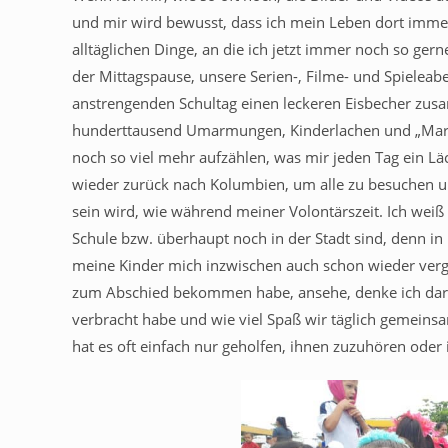
und mir wird bewusst, dass ich mein Leben dort immer
alltäglichen Dinge, an die ich jetzt immer noch so ger
der Mittagspause, unsere Serien-, Filme- und Spiele
anstrengenden Schultag einen leckeren Eisbecher zus
hunderttausend Umarmungen, Kinderlachen und „Maryy
noch so viel mehr aufzählen, was mir jeden Tag ein Läc
wieder zurück nach Kolumbien, um alle zu besuchen u
sein wird, wie während meiner Volontärszeit. Ich weiß
Schule bzw. überhaupt noch in der Stadt sind, denn i
meine Kinder mich inzwischen auch schon wieder verges
zum Abschied bekommen habe, ansehe, denke ich daran 
verbracht habe und wie viel Spaß wir täglich gemein
hat es oft einfach nur geholfen, ihnen zuzuhören ode