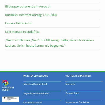
Bildungswochenende in Anrauth
Rückblick Informationstag 17.01.2026
Unsere Zeit in Addo
Drei Monate in Südafrika
„Wenn ich damals „Nein“ zu CMI gesagt hätte, wäre ich so vielen
Leuten, die ich heute kenne, nie begegnet.“
MARISTEN DEUTSCHLAND
WICHTIGE INFORMATIONEN
Maristen Deutschland
Startseite
GEFÖRDERT
DURCH
Datenschutz
Jugendhaus Mindelheim
Impressum / Disclaimer
Cmi Deutschland