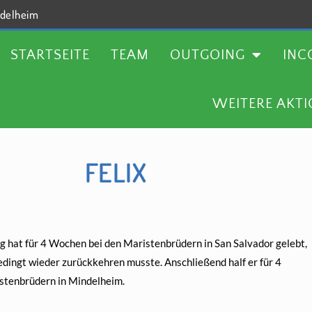
delheim
TEAM
OUTGOING
INCOMING
AKTUELLES
STARTSEITE
TEAM
OUTGOING
INC
WEITERE AKT
FELIX
g hat für 4 Wochen bei den Maristenbrüdern in San Salvador gelebt,
dingt wieder zurückkehren musste. Anschließend half er für 4
tenbrüdern in Mindelheim.