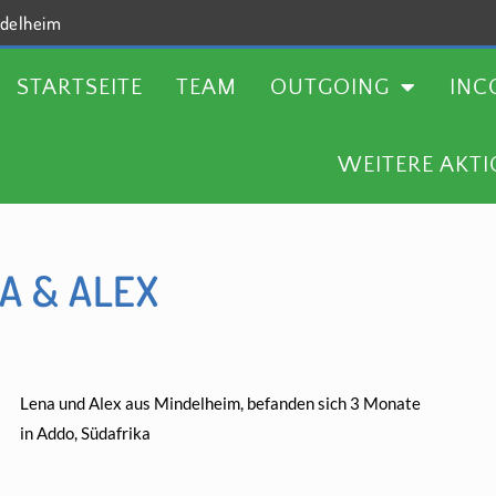
delheim
TEAM
OUTGOING
INCOMING
AKTUELLES
STARTSEITE
TEAM
OUTGOING
INC
WEITERE AKT
A & ALEX
Lena und Alex aus Mindelheim, befanden sich 3 Monate
in Addo, Südafrika