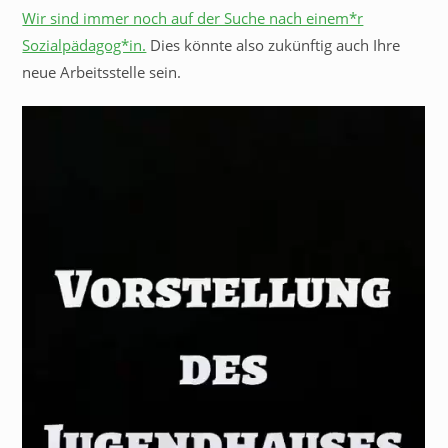
Wir sind immer noch auf der Suche nach einem*r
Sozialpädagog*in.
Dies könnte also zukünftig auch Ihre
neue Arbeitsstelle sein.