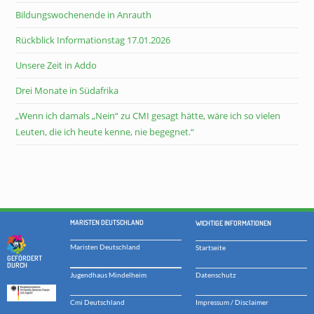
Bildungswochenende in Anrauth
Rückblick Informationstag 17.01.2026
Unsere Zeit in Addo
Drei Monate in Südafrika
„Wenn ich damals „Nein“ zu CMI gesagt hätte, wäre ich so vielen
Leuten, die ich heute kenne, nie begegnet.“
MARISTEN DEUTSCHLAND
WICHTIGE INFORMATIONEN
Maristen Deutschland
Startseite
GEFÖRDERT
DURCH
Datenschutz
Jugendhaus Mindelheim
Impressum / Disclaimer
Cmi Deutschland