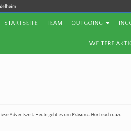
delheim
TEAM
OUTGOING
INCOMING
AKTUELLES
STARTSEITE
TEAM
OUTGOING
INC
WEITERE AKT
iese Adventszeit. Heute geht es um
Präsenz
. Hört euch dazu